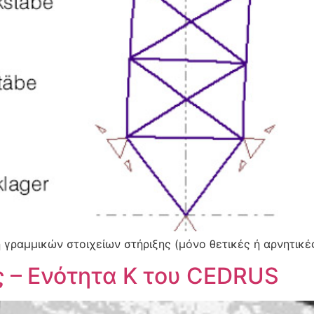
η γραμμικών στοιχείων στήριξης (μόνο θετικές ή αρνητικέ
ς – Ενότητα K του CEDRUS