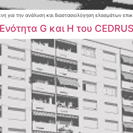
ένη για την ανάλυση και διαστασιολόγηση ελασμάτων επι
 Ενότητα G και H του CEDRU