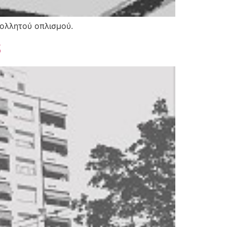
κολλητού οπλισμού.
S