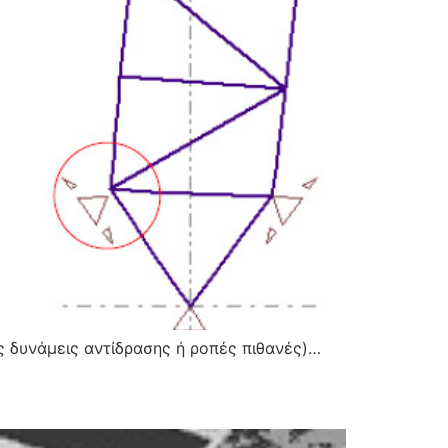
ς δυνάμεις αντίδρασης ή ροπές πιθανές)…