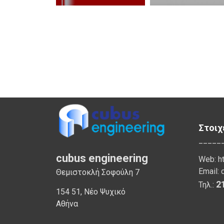
Στοιχ
_____
cubus engineering
Web:
h
Email:
Θεμιστοκλή Σοφούλη 7
2
Τηλ.:
154 51, Νέο Ψυχικό
Αθήνα