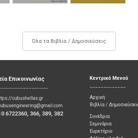
Όλα τα Βιβλία / Δημοσιεύσεις
Κεντρικό Μενού
εία Επικοινωνίας
_____________
__________________
Αρχική
ttps://cubushellas.gr
Βιβλία / Δημοσιεύσει
cubusengineering@gmail.com
10 6722360
,
366
,
389, 382
Συνέδρια
Σεμινάρια
Ευρετήριο