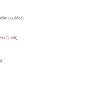
ικών Ελλάδος)
ges (2 MΒ)
σα