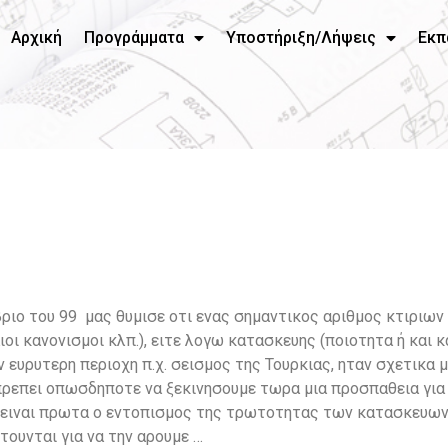
Αρχική
Προγράμματα
Υποστήριξη/Λήψεις
Εκπ
ριο του 99 μας θυμισε οτι ενας σημαντικος αριθμος κτιριων 
οι κανονισμοι κλπ.), ειτε λογω κατασκευης (ποιοτητα ή και 
 ευρυτερη περιοχη π.χ. σεισμος της Τουρκιας, ηταν σχετικα 
 πρεπει οπωσδηποτε να ξεκινησουμε τωρα μια προσπαθεια γι
να ειναι πρωτα ο εντοπισμος της τρωτοτητας των κατασκευων
ουνται για να την αρουμε …