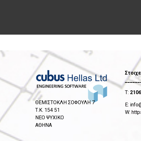
Στοιχε
______
T:
210
ΘΕΜΙΣΤΟΚΛΗ ΣΟΦΟΥΛΗ 7
Ε:
info
Τ.Κ. 154 51
W:
http
ΝΕΟ ΨΥΧΙΚΟ
ΑΘΗΝΑ