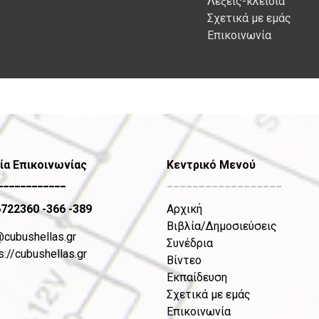
Λέξεις-κλειδιά
Σχετικά με εμάς
Επικοινωνία
ία Επικοινωνίας
Κεντρικό Μενού
____________
__________________
6722360
-366 -389
Αρχική
Βιβλία/Δημοσιεύσεις
@cubushellas.gr
Συνέδρια
s://cubushellas.gr
Βίντεο
Εκπαίδευση
Σχετικά με εμάς
Επικοινωνία