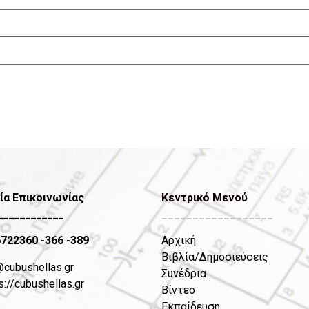
ία Επικοινωνίας
Κεντρικό Μενού
____________
__________________
6722360
-366 -389
Αρχική
Βιβλία/Δημοσιεύσεις
@cubushellas.gr
Συνέδρια
s://cubushellas.gr
Βίντεο
Εκπαίδευση