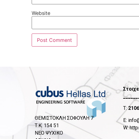
Website
Στοιχε
______
T:
210
ΘΕΜΙΣΤΟΚΛΗ ΣΟΦΟΥΛΗ 7
Ε:
info
Τ.Κ. 154 51
W:
http
ΝΕΟ ΨΥΧΙΚΟ