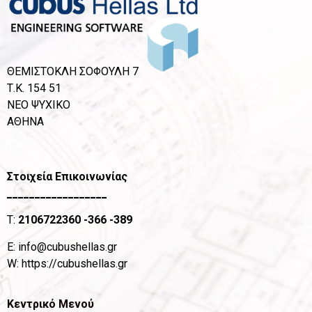
ΘΕΜΙΣΤΟΚΛΗ ΣΟΦΟΥΛΗ 7
Τ.Κ. 154 51
ΝΕΟ ΨΥΧΙΚΟ
ΑΘΗΝΑ
Στοιχεία Επικοινωνίας
__________________
T:
2106722360
-366 -389
Ε:
info@cubushellas.gr
W:
https://cubushellas.gr
Κεντρικό Μενού