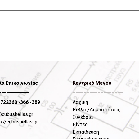
ία Επικοινωνίας
Κεντρικό Μενού
____________
__________________
6722360
-366 -389
Αρχική
Βιβλία/Δημοσιεύσεις
@cubushellas.gr
Συνέδρια
s://cubushellas.gr
Βίντεο
Εκπαίδευση