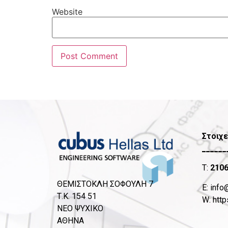
Website
Στοιχε
______
T:
210
ΘΕΜΙΣΤΟΚΛΗ ΣΟΦΟΥΛΗ 7
Ε:
info
Τ.Κ. 154 51
W:
http
ΝΕΟ ΨΥΧΙΚΟ
ΑΘΗΝΑ