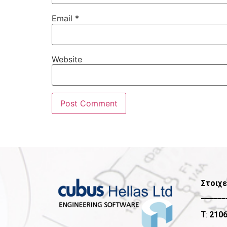
Email
*
Website
Στοιχε
______
T:
210