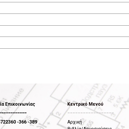
ία Επικοινωνίας
Κεντρικό Μενού
____________
__________________
6722360
-366 -389
Αρχική
Βιβλία/Δημοσιεύσεις