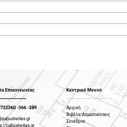
ία Επικοινωνίας
Κεντρικό Μενού
____________
__________________
6722360
-366 -389
Αρχική
Βιβλία/Δημοσιεύσεις
@cubushellas.gr
Συνέδρια
s://cubushellas.gr