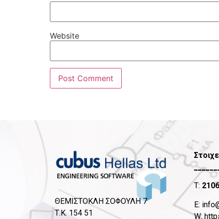
Website
Στοιχε
______
T:
210
ΘΕΜΙΣΤΟΚΛΗ ΣΟΦΟΥΛΗ 7
Ε:
info
Τ.Κ. 154 51
W:
http