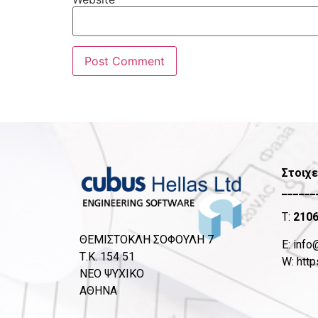
Στοιχε
______
T:
210
ΘΕΜΙΣΤΟΚΛΗ ΣΟΦΟΥΛΗ 7
Ε:
info
Τ.Κ. 154 51
W:
http
ΝΕΟ ΨΥΧΙΚΟ
ΑΘΗΝΑ