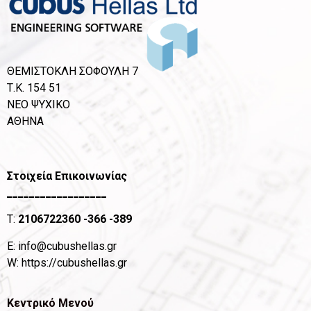
ΘΕΜΙΣΤΟΚΛΗ ΣΟΦΟΥΛΗ 7
Τ.Κ. 154 51
ΝΕΟ ΨΥΧΙΚΟ
ΑΘΗΝΑ
Στοιχεία Επικοινωνίας
__________________
T:
2106722360
-366 -389
Ε:
info@cubushellas.gr
W:
https://cubushellas.gr
Κεντρικό Μενού