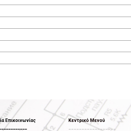
ία Επικοινωνίας
Κεντρικό Μενού
____________
__________________