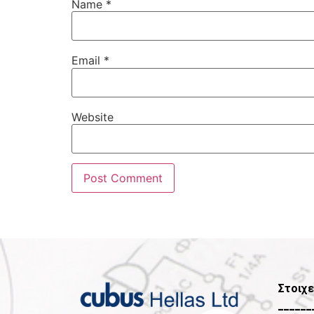
Name
*
Email
*
Website
Στοιχε
______