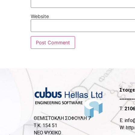
Website
Στοιχε
______
T:
210
ΘΕΜΙΣΤΟΚΛΗ ΣΟΦΟΥΛΗ 7
Ε:
info
Τ.Κ. 154 51
W:
http
ΝΕΟ ΨΥΧΙΚΟ