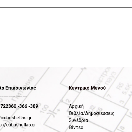
ία Επικοινωνίας
Κεντρικό Μενού
____________
__________________
6722360
-366 -389
Αρχική
Βιβλία/Δημοσιεύσεις
@cubushellas.gr
Συνέδρια
s://cubushellas.gr
Βίντεο