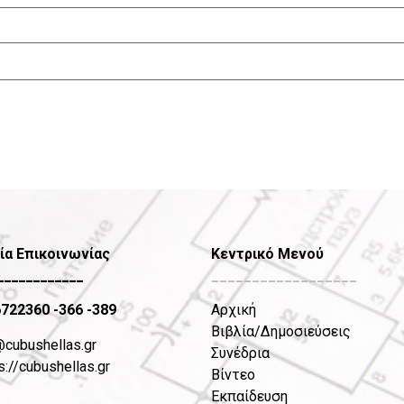
ία Επικοινωνίας
Κεντρικό Μενού
____________
__________________
6722360
-366 -389
Αρχική
Βιβλία/Δημοσιεύσεις
@cubushellas.gr
Συνέδρια
s://cubushellas.gr
Βίντεο
Εκπαίδευση