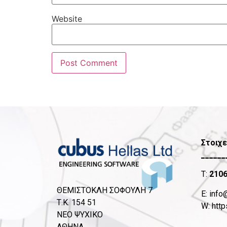
Website
Στοιχε
______
T:
210
ΘΕΜΙΣΤΟΚΛΗ ΣΟΦΟΥΛΗ 7
Ε:
info
Τ.Κ. 154 51
W:
http
ΝΕΟ ΨΥΧΙΚΟ
ΑΘΗΝΑ