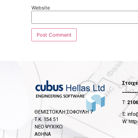
Website
Στοιχε
______
T:
210
ΘΕΜΙΣΤΟΚΛΗ ΣΟΦΟΥΛΗ 7
Ε:
info
Τ.Κ. 154 51
W:
http
ΝΕΟ ΨΥΧΙΚΟ
ΑΘΗΝΑ