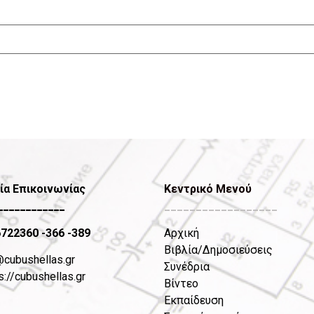
ία Επικοινωνίας
Κεντρικό Μενού
____________
__________________
6722360
-366 -389
Αρχική
Βιβλία/Δημοσιεύσεις
@cubushellas.gr
Συνέδρια
s://cubushellas.gr
Βίντεο
Εκπαίδευση