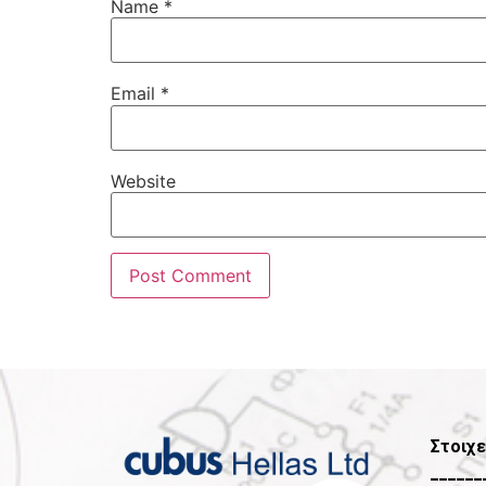
Name
*
Email
*
Website
Στοιχε
______