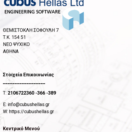
ΘΕΜΙΣΤΟΚΛΗ ΣΟΦΟΥΛΗ 7
Τ.Κ. 154 51
ΝΕΟ ΨΥΧΙΚΟ
ΑΘΗΝΑ
Στοιχεία Επικοινωνίας
__________________
T:
2106722360
-366 -389
Ε:
info@cubushellas.gr
W:
https://cubushellas.gr
Κεντρικό Μενού