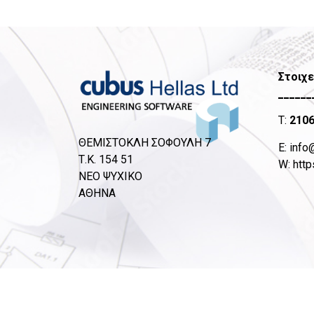
Στοιχε
______
T:
210
ΘΕΜΙΣΤΟΚΛΗ ΣΟΦΟΥΛΗ 7
Ε:
info
Τ.Κ. 154 51
W:
http
ΝΕΟ ΨΥΧΙΚΟ
ΑΘΗΝΑ