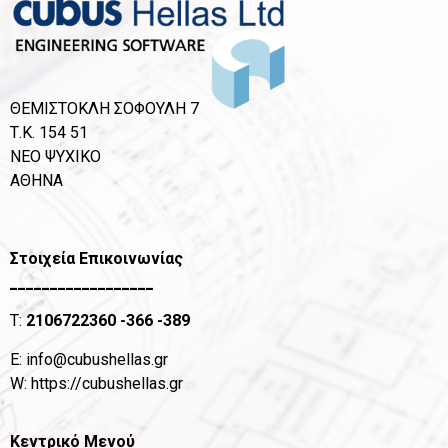
ΘΕΜΙΣΤΟΚΛΗ ΣΟΦΟΥΛΗ 7
Τ.Κ. 154 51
ΝΕΟ ΨΥΧΙΚΟ
ΑΘΗΝΑ
Στοιχεία Επικοινωνίας
__________________
T:
2106722360
-366 -389
Ε:
info@cubushellas.gr
W:
https://cubushellas.gr
Κεντρικό Μενού