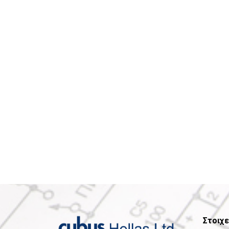
Στοιχε