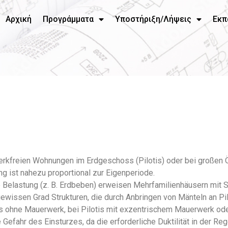
Αρχική
Προγράμματα
Υποστήριξη/Λήψεις
Εκπ
werkfreien Wohnungen im Erdgeschoss (Pilotis) oder bei großen
 ist nahezu proportional zur Eigenperiode.
e Belastung (z. B. Erdbeben) erweisen Mehrfamilienhäusern mit
ewissen Grad Strukturen, die durch Anbringen von Mänteln an Pil
lotis ohne Mauerwerk, bei Pilotis mit exzentrischem Mauerwerk 
fahr des Einsturzes, da die erforderliche Duktilität in der Rege