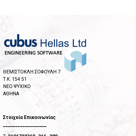
ΘΕΜΙΣΤΟΚΛΗ ΣΟΦΟΥΛΗ 7
Τ.Κ. 154 51
ΝΕΟ ΨΥΧΙΚΟ
ΑΘΗΝΑ
Στοιχεία Επικοινωνίας
__________________