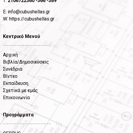
T:
2106722360
-366 -389
Ε:
info@cubushellas.gr
W:
https://cubushellas.gr
Κεντρικό Μενού
__________________
Αρχική
Βιβλία/Δημοσιεύσεις
Συνέδρια
Βίντεο
Εκπαίδευση
Σχετικά με εμάς
Επικοινωνία
Προγράμματα
__________________