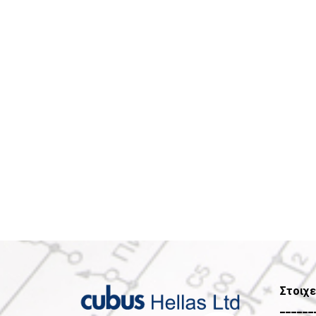
Στοιχε
______