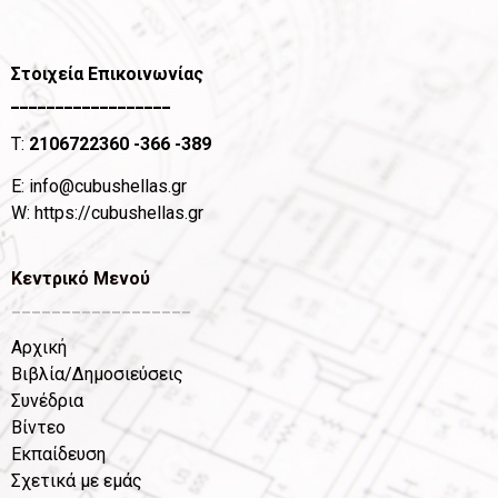
Στοιχεία Επικοινωνίας
__________________
T:
2106722360
-366 -389
Ε:
info@cubushellas.gr
W:
https://cubushellas.gr
Κεντρικό Μενού
__________________
Αρχική
Βιβλία/Δημοσιεύσεις
Συνέδρια
Βίντεο
Εκπαίδευση
Σχετικά με εμάς