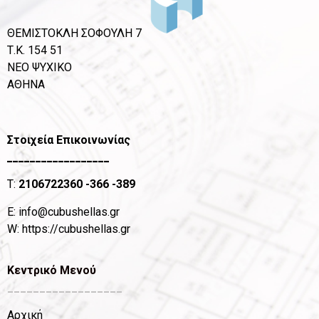
ΘΕΜΙΣΤΟΚΛΗ ΣΟΦΟΥΛΗ 7
Τ.Κ. 154 51
ΝΕΟ ΨΥΧΙΚΟ
ΑΘΗΝΑ
Στοιχεία Επικοινωνίας
__________________
T:
2106722360
-366 -389
Ε:
info@cubushellas.gr
W:
https://cubushellas.gr
Κεντρικό Μενού
__________________
Αρχική