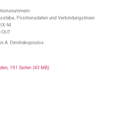
itionsnummern
sstäbe, Positionsdaten und Verbindungslinien
RIX-M
F-OUT
is A. Dimitrakopoulos
den, 191 Seiten
(43 MΒ)