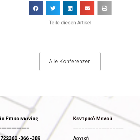
Teile diesen Artikel
Alle Konferenzen
ία Επικοινωνίας
Κεντρικό Μενού
____________
__________________
6722360
-366 -389
Αρχική