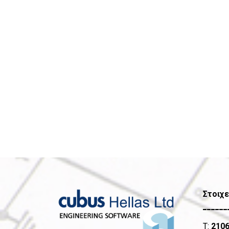
Στοιχε
______
T:
210