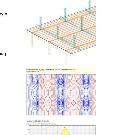
ργία
αση