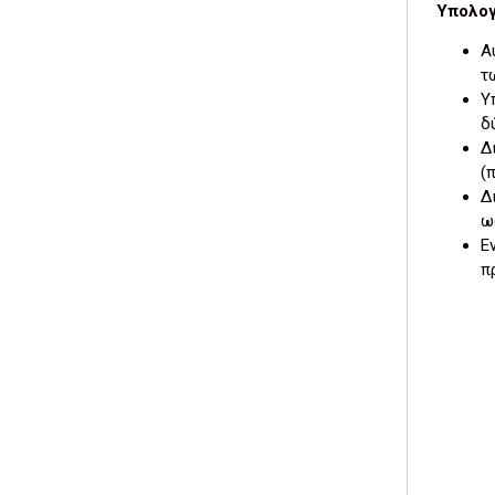
Υπολο
Α
τ
Υ
δ
Δ
(
Δ
ω
Ε
π