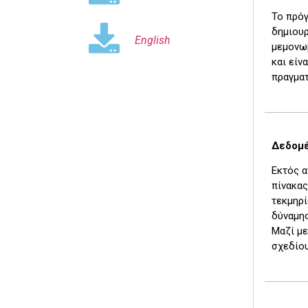
Το πρόγ
δημιουρ
English
μεμονω
και είν
πραγματ
Δεδομέ
Εκτός α
πίνακα
τεκμηρί
δύναμης
Μαζί με
σχεδίο