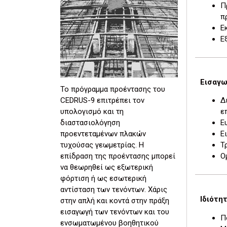
Π
π
Ε
Ε
Εισαγω
Το πρόγραμμα προέντασης του
CEDRUS-9 επιτρέπει τον
Δ
υπολογισμό και τη
ε
διαστασιολόγηση
Ε
προεντεταμένων πλακών
Ε
τυχούσας γεωμετρίας. Η
Τ
επίδραση της προέντασης μπορεί
Ο
να θεωρηθεί ως εξωτερική
φόρτιση ή ως εσωτερική
αντίσταση των τενόντων. Χάρις
Ιδιότη
στην απλή και κοντά στην πράξη
εισαγωγή των τενόντων και του
Π
ενσωματωμένου βοηθητικού