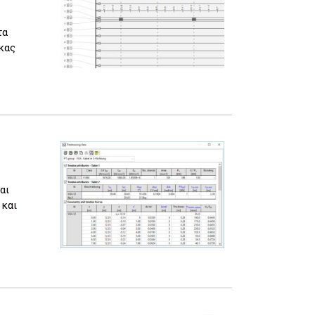
τα
κας
αι
 και