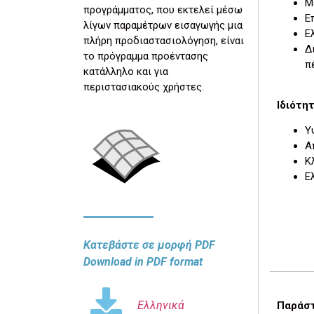
Μ
προγράμματος, που εκτελεί μέσω
Ε
λίγων παραμέτρων εισαγωγής μια
Ε
πλήρη προδιαστασιολόγηση, είναι
Δ
το πρόγραμμα προέντασης
π
κατάλληλο και για
περιστασιακούς χρήστες.
Ιδιότη
Υ
Α
Κ
Ε
Κατεβάστε σε μορφή PDF
Download in PDF format
Ελληνικά
Παράστ