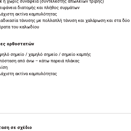
ε ή χωρίς συνάφεια (συντελεστής απωλειών τριβής)
πιφάνεια διατομής και πλήθος συρμάτων
λάχιστη ακτίνα καμπυλότητας
ιαδικασία τάνυσης με πολλαπλή τάνυση και χαλάρωση και στα δύο
έρατα του καλωδίου
τες ορθοστατών
ψηλό σημείο / χαμηλό σημείο / σημείο καμπής
πόσταση από άνω – κάτω παρειά πλάκας
λίση
λάχιστη ακτίνα καμπυλότητας
αση σε σχέδιο