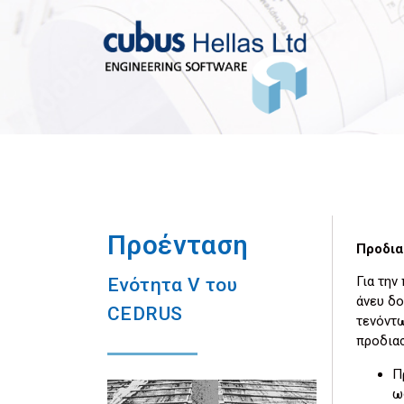
Προένταση
Προδια
Για τη
Ενότητα V του
άνευ δο
CEDRUS
τενόντω
προδιασ
Π
ω