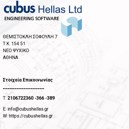
ΘΕΜΙΣΤΟΚΛΗ ΣΟΦΟΥΛΗ 7
Τ.Κ. 154 51
ΝΕΟ ΨΥΧΙΚΟ
ΑΘΗΝΑ
Στοιχεία Επικοινωνίας
__________________
T:
2106722360
-366 -389
Ε:
info@cubushellas.gr
W:
https://cubushellas.gr