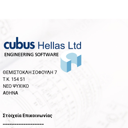
ΘΕΜΙΣΤΟΚΛΗ ΣΟΦΟΥΛΗ 7
Τ.Κ. 154 51
ΝΕΟ ΨΥΧΙΚΟ
ΑΘΗΝΑ
Στοιχεία Επικοινωνίας
__________________