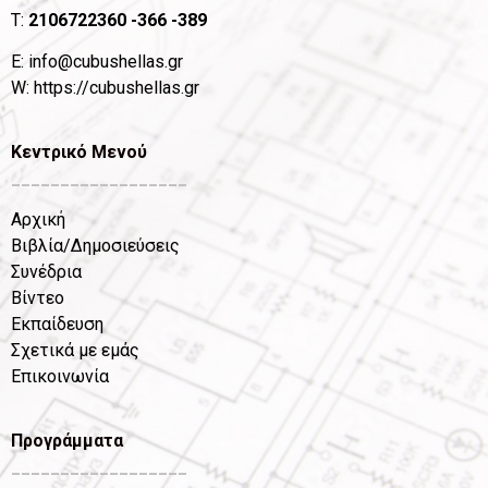
T:
2106722360
-366 -389
Ε:
info@cubushellas.gr
W:
https://cubushellas.gr
Κεντρικό Μενού
__________________
Αρχική
Βιβλία/Δημοσιεύσεις
Συνέδρια
Βίντεο
Εκπαίδευση
Σχετικά με εμάς
Επικοινωνία
Προγράμματα
__________________